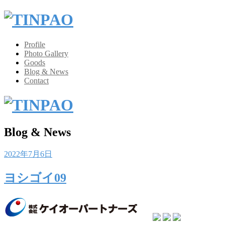
Profile
Photo Gallery
Goods
Blog & News
Contact
Blog & News
Posted
2022年7月6日
on
ヨシゴイ09