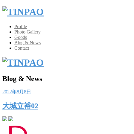
Profile
Photo Gallery
Goods
Blog & News
Contact
Blog & News
Posted
2022年8月8日
on
大城立裕02