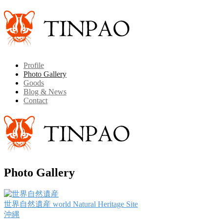
Profile
Photo Gallery
Goods
Blog & News
Contact
Photo Gallery
世界自然遺産
world Natural Heritage Site
沖縄