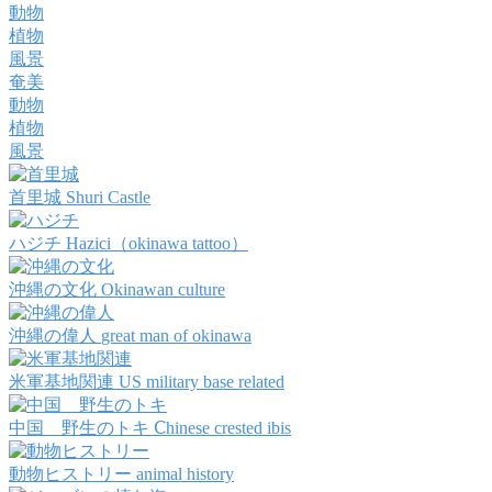
動物
植物
風景
奄美
動物
植物
風景
首里城
Shuri Castle
ハジチ
Hazici（okinawa tattoo）
沖縄の文化
Okinawan culture
沖縄の偉人
great man of okinawa
米軍基地関連
US military base related
中国 野生のトキ
Ⅽhinese crested ibis
動物ヒストリー
animal history