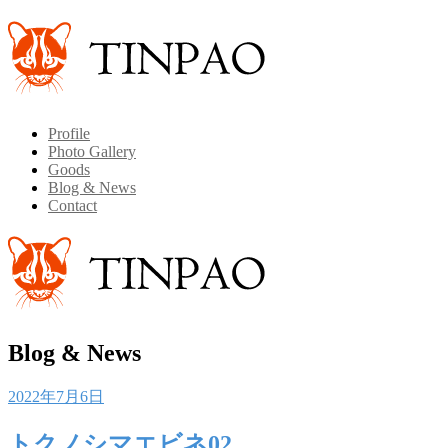
Profile
Photo Gallery
Goods
Blog & News
Contact
Blog & News
Posted
2022年7月6日
on
トクノシマエビネ02