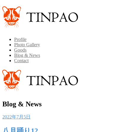
Profile
Photo Gallery
Goods
Blog & News
Contact
Blog & News
Posted
2022年7月5日
on
八月踊り12