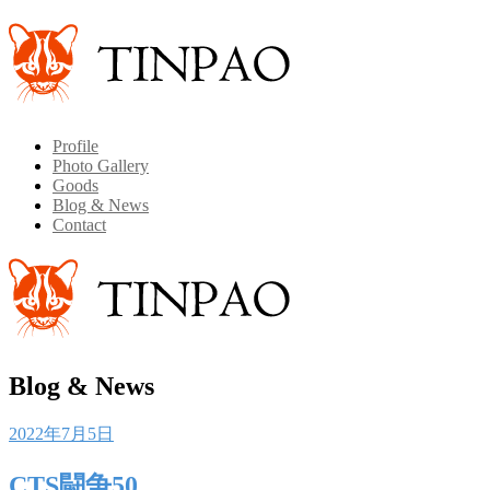
Profile
Photo Gallery
Goods
Blog & News
Contact
Blog & News
Posted
2022年7月5日
on
CTS闘争50